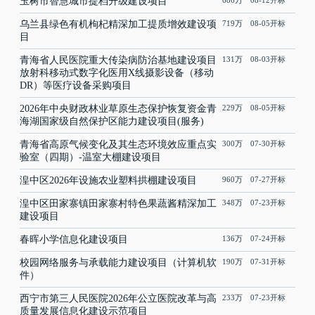
玉树市智慧城市提档升级建设项目
686万 08-12开标
乌兰县绿色有机枸杞精深加工提质增效建设项
719万 08-05开标
目
青海省人民医院重大传染病防治基地建设项目
131万 08-03开标
放射科移动式数字化医用X线摄影设备（移动
DR）等医疗设备采购项目
2026年中央财政林业草原生态保护恢复资金青
229万 08-05开标
海湖国家级自然保护区能力建设项目(服务)
青海省高原气候变化及其生态环境效应重点实
300万 07-30开标
验室（四期）-温室大棚建设项目
湟中区2026年设施农业塑料拱棚建设项目
960万 07-27开标
湟中区田家寨镇田家寨村特色果蔬酱精深加工
348万 07-23开标
建设项目
春晖小学信息化建设项目
136万 07-24开标
校园网络服务与承载能力建设项目（计算机软
190万 07-31开标
件）
西宁市第三人民医院2026年公立医院改革与高
233万 07-23开标
质量发展信息化建设示范项目