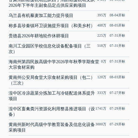
2026年下半年主副食品定点供应采购项目
乌兰县有机藜麦加工能力提升项目
395万 08-04开标
称多县珍秦镇环卫设施提升项目（和美乡村）
408万 08-05开标
贵德县2026年耕地轮作休耕项目
225万 07-31开标
南川工业园区学校信息化设备配备项目（三
518万 07-31开标
次）
海南州第四民族高级中学2026学年秋季学期食堂
0万 07-31开标
大宗食材采购
黄南州公安局食堂大宗食材采购项目（包二）
120万 08-03开标
（三次）
湟中区冷凉蔬菜分拣加工与冷链配送体系提升
333万 07-27开标
项目
湟中区畜禽粪污资源化利用整县推进项目（设
1741万 07-29开标
备）
黄南州新时代高级中学教育装备及信息化设备
3000万 07-29开标
采购项目