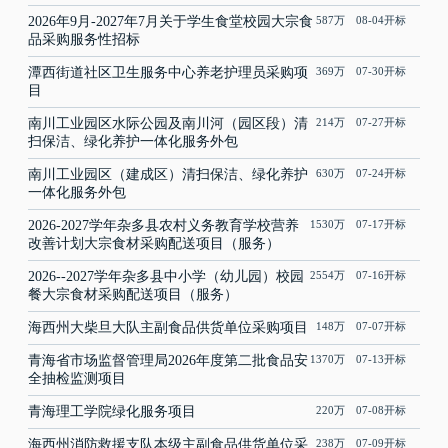
2026年9月-2027年7月关于学生食堂校园大宗食
587万 08-04开标
品采购服务性招标
潭西街道社区卫生服务中心养老护理员采购项
369万 07-30开标
目
南川工业园区水际公园及南川河（园区段）清
214万 07-27开标
扫保洁、绿化养护一体化服务外包
南川工业园区（建成区）清扫保洁、绿化养护
630万 07-24开标
一体化服务外包
2026-2027学年杂多县农村义务教育学校营养
1530万 07-17开标
改善计划大宗食材采购配送项目（服务）
2026--2027学年杂多县中小学（幼儿园）校园
2554万 07-16开标
餐大宗食材采购配送项目（服务）
海西州大柴旦大队主副食品供货单位采购项目
148万 07-07开标
青海省市场监督管理局2026年度第二批食品安
1370万 07-13开标
全抽检监测项目
青海理工学院绿化服务项目
220万 07-08开标
海西州消防救援支队本级主副食品供货单位采
238万 07-09开标