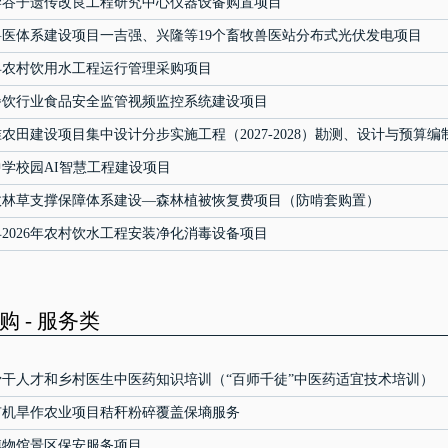
学谷子遗传改良工程研究中心仪器设备购置项目
医体系建设项目一吉强、兴隆等19个畜牧兽医站分布式光伏发电项目
兴县农村饮用水工程运行管理采购项目
餐饮行业食品安全监管视频监控系统建设项目
农田建设项目集中设计分步实施工程（2027-2028）勘测、设计与预算编
学校园AI智慧工程建设项目
财政林草支撑保障体系建设—森林植被恢复费项目（防啃套购置）
2026年农村饮水工程安装净化消毒设备项目
 - 服务类
干人才和乡村医生中医药知识培训（“百师千徒”中医药适宜技术培训）
年有机旱作农业项目秸秆粉碎覆盖保墒服务
博物馆景区保安服务项目