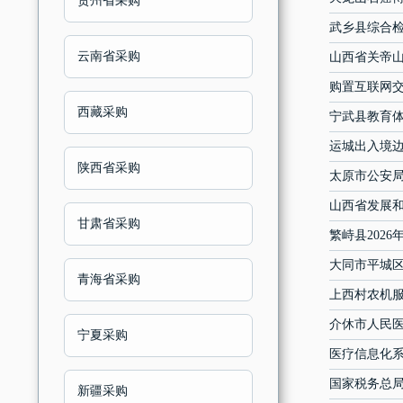
贵州省采购
武乡县综合
云南省采购
山西省关帝
购置互联网
西藏采购
宁武县教育体
运城出入境
陕西省采购
太原市公安局
山西省发展
甘肃省采购
繁峙县202
大同市平城区
青海省采购
上西村农机
介休市人民医
宁夏采购
医疗信息化系
国家税务总局
新疆采购