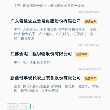
主营: 粮食低温干燥机，低温循环式谷物干燥机
913201000579608112
广东泰通农业发展集团股份有限公司
经营19年
主营: 大型粮食烘干专用设备 直营连锁粮食烘干、收购、
代储 粮食烘干、农资销售、农机服务、植保服务、收
储、粮食贸易
914419006788011277
江苏金呢工程织物股份有限公司
经营20年
主营: 生产造纸脱水器材
913206006649226730
新疆银丰现代农业装备股份有限公司
经营16年
主营: 棉花机械采收服务 采棉机、拖拉机、收割机、喷药
机、耕整地机械、红枣收获机
91650000572511148J
上页
下页
1