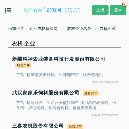
注册
登录
当前位置：
众产农林资源网
农林企业名录
农机企业
农机企业
新疆科神农业装备科技开发股份有限公司
经营21年
主营: 精量铺膜播种机、科神翻转犁、联合整地机
91659001231084547J
武汉家家乐饲料股份有限公司
经营20年
主营: 猪场研发、生产营养型猪饲料 猪用高档教槽料、保
育料、浓缩饲料、预混合饲料、畜禽养殖设备
91420115799774858X
三喜农机股份有限公司
经营15年